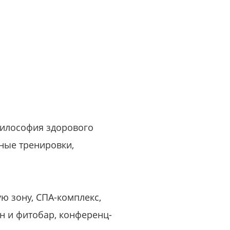
или войдите с помощью
 философия здорового
ные тренировки,
ую зону, СПА-комплекс,
н и фитобар, конференц-