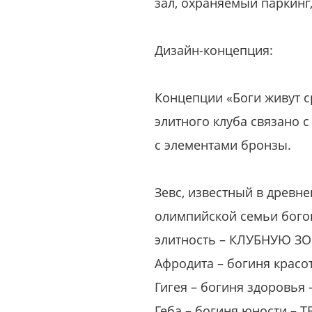
зал, охраняемый паркинг,
Дизайн-концепция:
Концепции «Боги живут с
элитного клуба связано 
с элементами бронзы.
Зевс, известный в древне
олимпийской семьи богов
элитность – КЛУБНУЮ ЗОН
Афродита – богиня крас
Гигея – богиня здоровь
Геба – богиня юности 