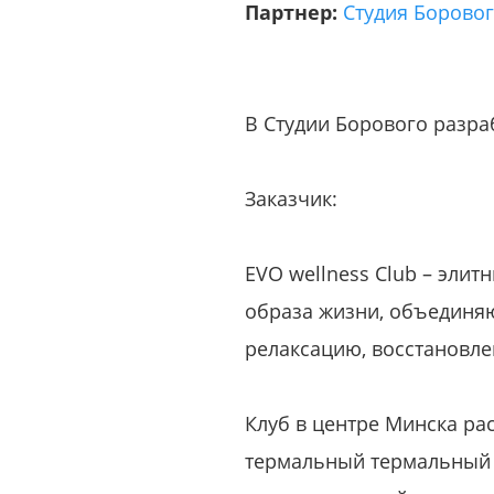
Партнер:
Студия Борово
В Студии Борового разраб
Заказчик:
EVO wellness Club – элит
образа жизни, объединяю
релаксацию, восстановле
Клуб в центре Минска рас
термальный термальный к