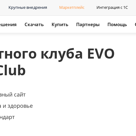
Крупные внедрения
Маркетплейс
Интеграция с 1С
ешения
Скачать
Купить
Партнеры
Помощь
тного клуба EVO
Club
вный сайт
а и здоровье
ндарт