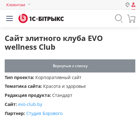
Клиентам
Авторизация
Россия
Нет аккаунта?
Зарегистрироваться
Казахстан
Cайт элитного клуба EVO
Беларусь
wellness Club
Логин
Вернуться к списку
Пароль
Тип проекта:
Корпоративный сайт
Тематика сайта:
Красота и здоровье
Запомнить меня на этом
Редакция продукта:
Стандарт
компьютере
Сайт:
evo-club.by
Забыли свой пароль?
Партнер:
Студия Борового
или войдите с помощью