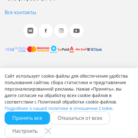
Все контакты
© 2001-2026 «Битрикс», «1С-Битрикс». Работает на 1С-
Сайт использует cookie-файлы для обеспечения удобства
Битрикс: Управление сайтом.
пользования сайтом, сбора статистики и представления
персонализированной рекламы. Нажав «Принять», вы
Согласие на обработку персональных данных
даете согласие на обработку всех cookie-файлов в
Отзыв согласия на обработку персональных данных
соответствии с Политикой обработки cookie-файлов.
Политика обработки персональных данных
Подробнее о нашей политике в отношении Cookie.
Соглашение об использовании сайта
Принять все
Отказаться от всех
Настроить