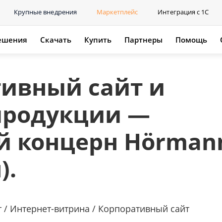
Крупные внедрения
Маркетплейс
Интеграция с 1С
ешения
Скачать
Купить
Партнеры
Помощь
ивный сайт и
продукции —
й концерн Hörman
).
 / Интернет-витрина / Корпоративный сайт