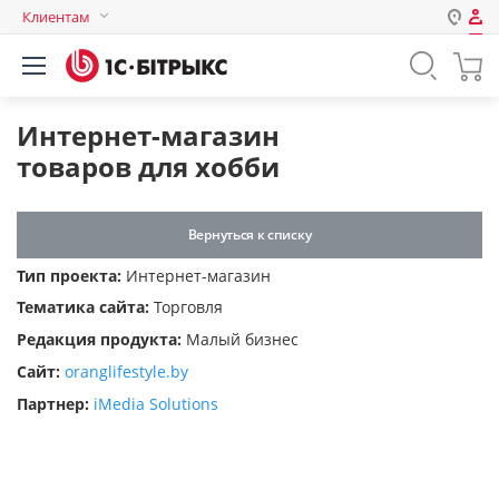
Клиентам
Авторизация
Россия
Нет аккаунта?
Зарегистрироваться
Казахстан
Интернет-магазин
Беларусь
товаров для хобби
Логин
Вернуться к списку
Пароль
Тип проекта:
Интернет-магазин
Тематика сайта:
Торговля
Запомнить меня на этом
Редакция продукта:
Малый бизнес
компьютере
Сайт:
oranglifestyle.by
Забыли свой пароль?
Партнер:
iMedia Solutions
или войдите с помощью