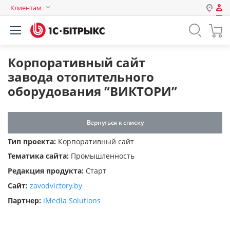
Клиентам
Авторизация
Россия
Нет аккаунта?
Зарегистрироваться
Казахстан
Корпоративный сайт
Беларусь
завода отопительного
Логин
оборудования ”ВИКТОРИ”
Пароль
Вернуться к списку
Тип проекта:
Корпоративный сайт
Запомнить меня на этом
Тематика сайта:
Промышленность
компьютере
Редакция продукта:
Старт
Забыли свой пароль?
Сайт:
zavodvictory.by
Партнер:
iMedia Solutions
или войдите с помощью