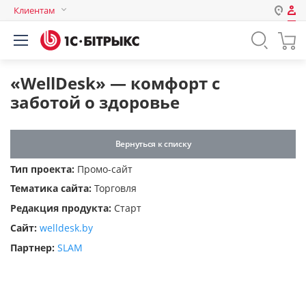
Клиентам
Авторизация
Россия
Нет аккаунта?
Зарегистрироваться
Казахстан
«WellDesk» — комфорт с
Беларусь
заботой о здоровье
Логин
Вернуться к списку
Пароль
Тип проекта:
Промо-сайт
Тематика сайта:
Торговля
Запомнить меня на этом
Редакция продукта:
Старт
компьютере
Сайт:
welldesk.by
Забыли свой пароль?
Партнер:
SLAM
или войдите с помощью