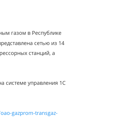
или войдите с помощью
ным газом в Республике
представлена сетью из 14
рессорных станций, а
на системе управления 1С
o/oao-gazprom-transgaz-