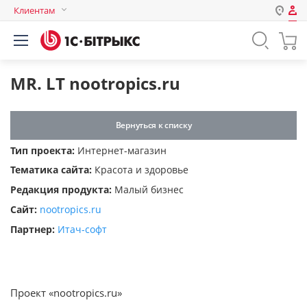
Клиентам
Авторизация
Россия
Нет аккаунта?
Зарегистрироваться
Казахстан
MR. LT nootropics.ru
Беларусь
Логин
Вернуться к списку
Тип проекта:
Интернет-магазин
Пароль
Тематика сайта:
Красота и здоровье
Редакция продукта:
Малый бизнес
Запомнить меня на этом
Сайт:
nootropics.ru
компьютере
Партнер:
Итач-софт
Забыли свой пароль?
Проект «nootropics.ru»
или войдите с помощью