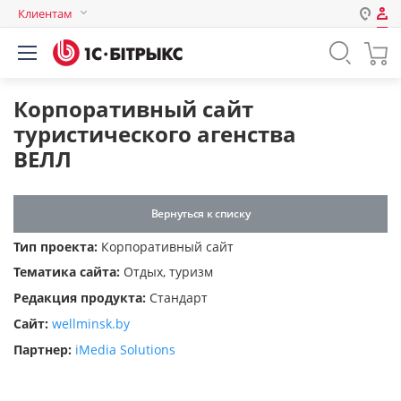
Клиентам
Авторизация
Россия
Нет аккаунта?
Зарегистрироваться
Казахстан
Корпоративный сайт
Беларусь
туристического агенства
Логин
ВЕЛЛ
Пароль
Вернуться к списку
Тип проекта:
Корпоративный сайт
Запомнить меня на этом
Тематика сайта:
Отдых, туризм
компьютере
Редакция продукта:
Стандарт
Забыли свой пароль?
Сайт:
wellminsk.by
Партнер:
iMedia Solutions
или войдите с помощью