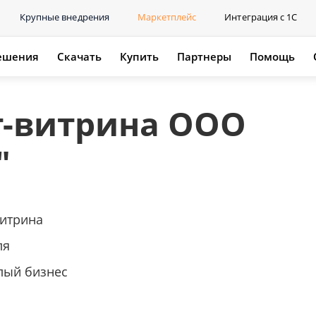
Крупные внедрения
Маркетплейс
Интеграция с 1С
ешения
Скачать
Купить
Партнеры
Помощь
т-витрина ООО
"
витрина
ля
лый бизнес