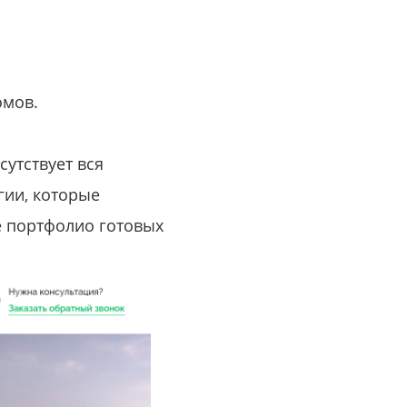
или войдите с помощью
омов.
сутствует вся
гии, которые
е портфолио готовых