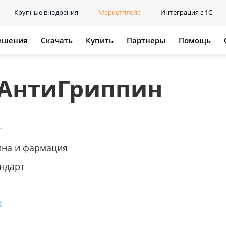
Крупные внедрения
Маркетплейс
Интеграция с 1С
ешения
Скачать
Купить
Партнеры
Помощь
 АнтиГриппин
т
на и фармация
ндарт
s