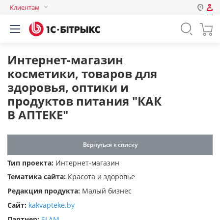
Клиентам
Авторизация
Россия
Нет аккаунта?
Зарегистрироваться
Казахстан
Интернет-магазин
Беларусь
косметики, товаров для
Логин
здоровья, оптики и
продуктов питания "КАК
В АПТЕКЕ"
Пароль
Запомнить меня на этом
Вернуться к списку
компьютере
Тип проекта:
Интернет-магазин
Забыли свой пароль?
Тематика сайта:
Красота и здоровье
Редакция продукта:
Малый бизнес
Сайт:
kakvapteke.by
или войдите с помощью
Партнер:
SLAM