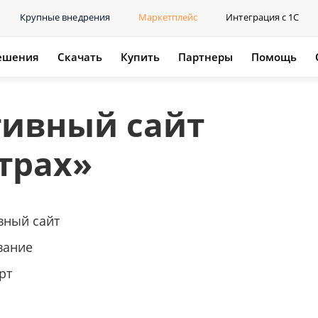
Крупные внедрения
Маркетплейс
Интеграция с 1С
ешения
Скачать
Купить
Партнеры
Помощь
тивный сайт
трах»
вный сайт
вание
рт