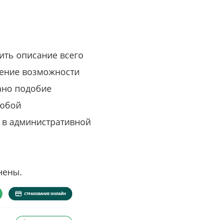
или войдите с помощью
ить описание всего
ление возможности
лано подобие
любой
 в административной
олнены.