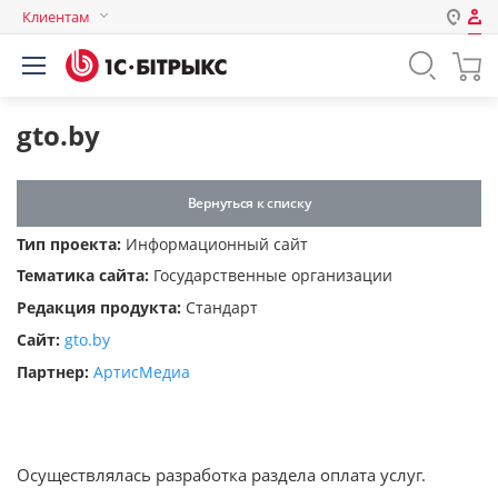
Клиентам
Авторизация
Россия
Нет аккаунта?
Зарегистрироваться
Казахстан
gto.by
Беларусь
Логин
Вернуться к списку
Тип проекта:
Информационный сайт
Пароль
Тематика сайта:
Государственные организации
Редакция продукта:
Стандарт
Запомнить меня на этом
Сайт:
gto.by
компьютере
Партнер:
АртисМедиа
Забыли свой пароль?
Осуществлялась разработка раздела оплата услуг.
или войдите с помощью