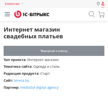
Клиентам
Авторизация
Россия
Нет аккаунта?
Зарегистрироваться
Казахстан
Интернет магазин
Беларусь
свадебных платьев
Логин
Вернуться к списку
Пароль
Тип проекта:
Интернет-магазин
Тематика сайта:
Одежда и стиль
Запомнить меня на этом
Редакция продукта:
Старт
компьютере
Сайт:
tereza.by
Забыли свой пароль?
Партнер:
mediaSol digital agency
или войдите с помощью