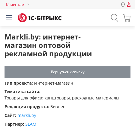
Клиентам
Авторизация
Россия
Нет аккаунта?
Зарегистрироваться
Казахстан
Markli.by: интернет-
Беларусь
магазин оптовой
Логин
рекламной продукции
Пароль
Вернуться к списку
Тип проекта:
Интернет-магазин
Запомнить меня на этом
Тематика сайта:
компьютере
Товары для офиса: канцтовары, расходные материалы
Забыли свой пароль?
Редакция продукта:
Бизнес
Сайт:
markli.by
Партнер:
SLAM
или войдите с помощью