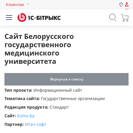
Клиентам
Авторизация
Россия
Нет аккаунта?
Зарегистрироваться
Казахстан
Сайт Белорусского
Беларусь
государственного
Логин
медицинского
университета
Пароль
Вернуться к списку
Запомнить меня на этом
Тип проекта:
Информационный сайт
компьютере
Тематика сайта:
Государственные организации
Забыли свой пароль?
Редакция продукта:
Стандарт
Сайт:
bsmu.by
Партнер:
Итач-софт
или войдите с помощью