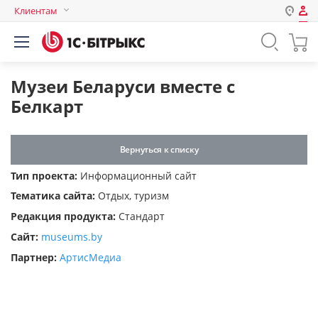
Клиентам
Авторизация
Россия
Нет аккаунта?
Зарегистрироваться
Казахстан
Музеи Беларуси вместе с
Беларусь
Белкарт
Логин
Вернуться к списку
Пароль
Тип проекта:
Информационный сайт
Тематика сайта:
Отдых, туризм
Запомнить меня на этом
Редакция продукта:
Стандарт
компьютере
Сайт:
museums.by
Забыли свой пароль?
Партнер:
АртисМедиа
или войдите с помощью