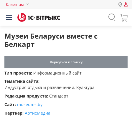
Клиентам
Авторизация
Россия
Нет аккаунта?
Зарегистрироваться
Казахстан
Музеи Беларуси вместе с
Беларусь
Белкарт
Логин
Вернуться к списку
Пароль
Тип проекта:
Информационный сайт
Тематика сайта:
Запомнить меня на этом
Индустрия отдыха и развлечений, Культура
компьютере
Редакция продукта:
Стандарт
Забыли свой пароль?
Сайт:
museums.by
Партнер:
АртисМедиа
или войдите с помощью