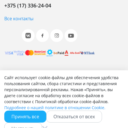
+375 (17) 336-24-04
Все контакты
© 2001-2026 «Битрикс», «1С-Битрикс». Работает на 1С-
Сайт использует cookie-файлы для обеспечения удобства
Битрикс: Управление сайтом.
пользования сайтом, сбора статистики и представления
персонализированной рекламы. Нажав «Принять», вы
Согласие на обработку персональных данных
даете согласие на обработку всех cookie-файлов в
Отзыв согласия на обработку персональных данных
соответствии с Политикой обработки cookie-файлов.
Политика обработки персональных данных
Подробнее о нашей политике в отношении Cookie.
Соглашение об использовании сайта
Принять все
Отказаться от всех