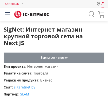
Клиентам
Авторизация
Россия
Нет аккаунта?
Зарегистрироваться
Казахстан
SigNet: Интернет-магазин
Беларусь
крупной торговой сети на
Логин
Next JS
Пароль
Вернуться к списку
Тип проекта:
Интернет-магазин
Запомнить меня на этом
Тематика сайта:
Торговля
компьютере
Редакция продукта:
Бизнес
Забыли свой пароль?
Сайт:
sigaretnet.by
Партнер:
SLAM
или войдите с помощью