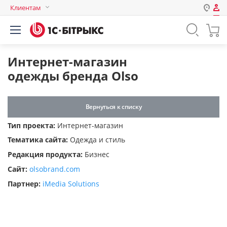
Клиентам
Авторизация
Россия
Нет аккаунта?
Зарегистрироваться
Казахстан
Интернет-магазин
Беларусь
одежды бренда Olso
Логин
Вернуться к списку
Пароль
Тип проекта:
Интернет-магазин
Тематика сайта:
Одежда и стиль
Запомнить меня на этом
Редакция продукта:
Бизнес
компьютере
Сайт:
olsobrand.com
Забыли свой пароль?
Партнер:
iMedia Solutions
или войдите с помощью