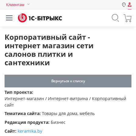
Клиентам
Авторизация
Россия
Нет аккаунта?
Зарегистрироваться
Казахстан
Корпоративный сайт -
Беларусь
интернет магазин сети
Логин
салонов плитки и
сантехники
Пароль
Вернуться к списку
Запомнить меня на этом
Тип проекта:
компьютере
Интернет-магазин / Интернет-витрина / Корпоративный
Забыли свой пароль?
сайт
Тематика сайта:
Товары для дома, мебель
Редакция продукта:
Бизнес
Сайт:
keramika.by
или войдите с помощью