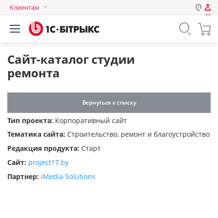
Клиентам
Авторизация
Россия
Нет аккаунта?
Зарегистрироваться
Казахстан
Сайт-каталог студии
Беларусь
ремонта
Логин
Вернуться к списку
Пароль
Тип проекта:
Корпоративный сайт
Тематика сайта:
Строительство, ремонт и благоустройство
Запомнить меня на этом
Редакция продукта:
Старт
компьютере
Сайт:
project17.by
Забыли свой пароль?
Партнер:
iMedia Solutions
или войдите с помощью