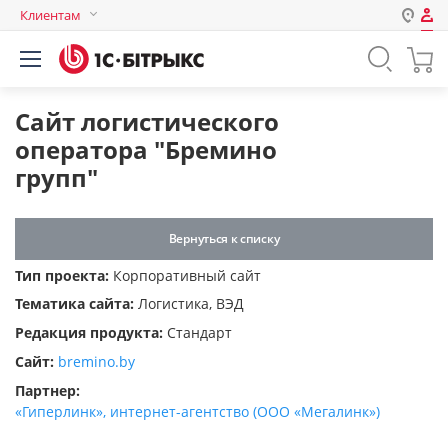
Клиентам
Авторизация
Россия
Нет аккаунта?
Зарегистрироваться
Казахстан
Сайт логистического
Беларусь
оператора "Бремино
Логин
групп"
Пароль
Вернуться к списку
Тип проекта:
Корпоративный сайт
Запомнить меня на этом
Тематика сайта:
Логистика, ВЭД
компьютере
Редакция продукта:
Стандарт
Забыли свой пароль?
Сайт:
bremino.by
Партнер:
«Гиперлинк», интернет-агентство (ООО «Мегалинк»)
или войдите с помощью