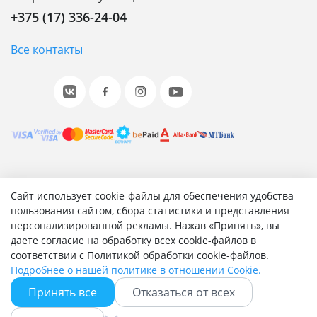
+375 (17) 336-24-04
Все контакты
© 2001-2026 «Битрикс», «1С-Битрикс». Работает на 1С-
Сайт использует cookie-файлы для обеспечения удобства
Битрикс: Управление сайтом.
пользования сайтом, сбора статистики и представления
персонализированной рекламы. Нажав «Принять», вы
Согласие на обработку персональных данных
даете согласие на обработку всех cookie-файлов в
Отзыв согласия на обработку персональных данных
соответствии с Политикой обработки cookie-файлов.
Политика обработки персональных данных
Подробнее о нашей политике в отношении Cookie.
Соглашение об использовании сайта
Принять все
Отказаться от всех