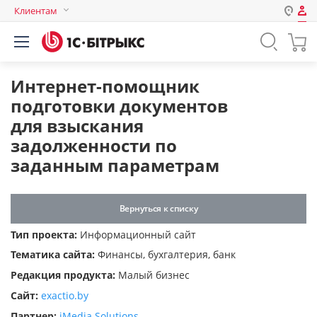
Клиентам
Авторизация
Россия
Нет аккаунта?
Зарегистрироваться
Казахстан
Интернет-помощник
Беларусь
подготовки документов
Логин
для взыскания
задолженности по
заданным параметрам
Пароль
Запомнить меня на этом
Вернуться к списку
компьютере
Тип проекта:
Информационный сайт
Забыли свой пароль?
Тематика сайта:
Финансы, бухгалтерия, банк
Редакция продукта:
Малый бизнес
Сайт:
exactio.by
или войдите с помощью
Партнер:
iMedia Solutions