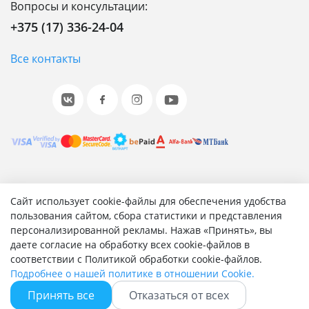
Вопросы и консультации:
+375 (17) 336-24-04
Все контакты
© 2001-2026 «Битрикс», «1С-Битрикс». Работает на 1С-
Сайт использует cookie-файлы для обеспечения удобства
Битрикс: Управление сайтом.
пользования сайтом, сбора статистики и представления
персонализированной рекламы. Нажав «Принять», вы
Согласие на обработку персональных данных
даете согласие на обработку всех cookie-файлов в
Отзыв согласия на обработку персональных данных
соответствии с Политикой обработки cookie-файлов.
Политика обработки персональных данных
Подробнее о нашей политике в отношении Cookie.
Соглашение об использовании сайта
Принять все
Отказаться от всех