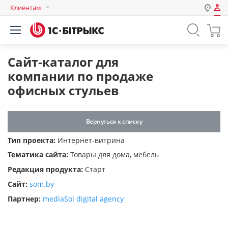
Клиентам
Авторизация
Россия
Нет аккаунта?
Зарегистрироваться
Казахстан
Сайт-каталог для
Беларусь
компании по продаже
Логин
офисных стульев
Пароль
Вернуться к списку
Тип проекта:
Интернет-витрина
Запомнить меня на этом
Тематика сайта:
Товары для дома, мебель
компьютере
Редакция продукта:
Старт
Забыли свой пароль?
Сайт:
som.by
Партнер:
mediaSol digital agency
или войдите с помощью