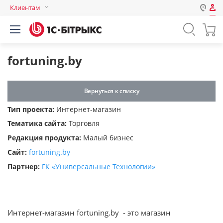
Клиентам
Авторизация
Россия
Нет аккаунта?
Зарегистрироваться
Казахстан
fortuning.by
Беларусь
Логин
Вернуться к списку
Тип проекта:
Интернет-магазин
Пароль
Тематика сайта:
Торговля
Редакция продукта:
Малый бизнес
Запомнить меня на этом
Сайт:
fortuning.by
компьютере
Партнер:
ГК «‎Универсальные Технологии»‎
Забыли свой пароль?
Интернет-магазин fortuning.by - это магазин
или войдите с помощью