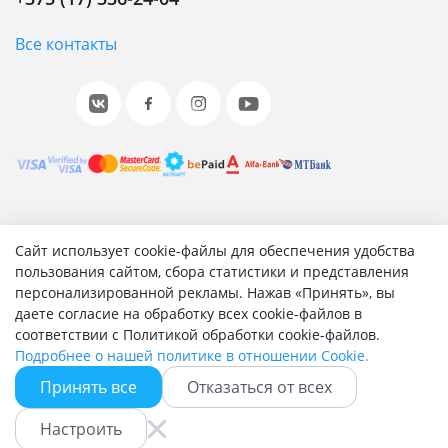
Все контакты
© 2001-2026 «Битрикс», «1С-Битрикс». Работает на 1С-
Сайт использует cookie-файлы для обеспечения удобства
Битрикс: Управление сайтом.
пользования сайтом, сбора статистики и представления
персонализированной рекламы. Нажав «Принять», вы
Согласие на обработку персональных данных
даете согласие на обработку всех cookie-файлов в
Отзыв согласия на обработку персональных данных
соответствии с Политикой обработки cookie-файлов.
Политика обработки персональных данных
Подробнее о нашей политике в отношении Cookie.
Соглашение об использовании сайта
Принять все
Отказаться от всех
Настроить