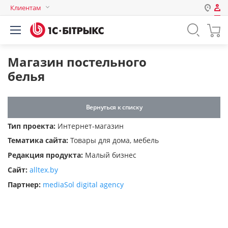
Клиентам
Авторизация
Россия
Нет аккаунта?
Зарегистрироваться
Казахстан
Магазин постельного
Беларусь
белья
Логин
Вернуться к списку
Пароль
Тип проекта:
Интернет-магазин
Тематика сайта:
Товары для дома, мебель
Запомнить меня на этом
Редакция продукта:
Малый бизнес
компьютере
Сайт:
alltex.by
Забыли свой пароль?
Партнер:
mediaSol digital agency
или войдите с помощью