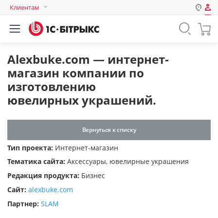
Клиентам
Авторизация
Россия
Нет аккаунта?
Зарегистрироваться
Казахстан
Alexbuke.com — интернет-
Беларусь
магазин компании по
Логин
изготовлению
ювелирных украшений.
Пароль
Вернуться к списку
Запомнить меня на этом
Тип проекта:
Интернет-магазин
компьютере
Тематика сайта:
Аксессуары, ювелирные украшения
Забыли свой пароль?
Редакция продукта:
Бизнес
Сайт:
alexbuke.com
Партнер:
SLAM
или войдите с помощью