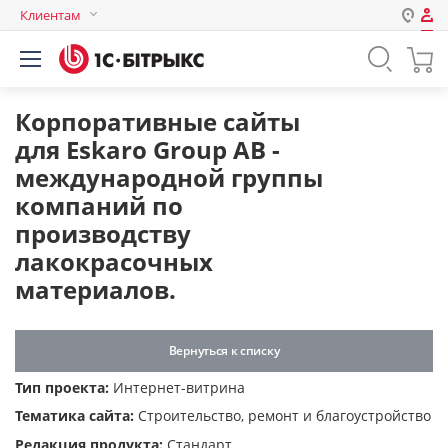
Клиентам
Авторизация
Россия
Нет аккаунта?
Зарегистрироваться
Казахстан
Корпоративные сайты
Беларусь
для Eskaro Group AB -
Логин
международной группы
компаний по
производству
Пароль
лакокрасочных
материалов.
Запомнить меня на этом
компьютере
Забыли свой пароль?
Вернуться к списку
Тип проекта:
Интернет-витрина
Тематика сайта:
Строительство, ремонт и благоустройство
или войдите с помощью
Редакция продукта:
Стандарт