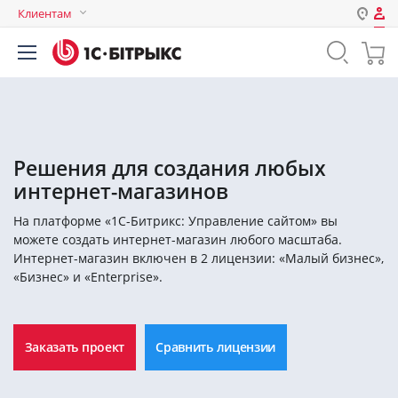
Клиентам
Авторизация
Россия
Нет аккаунта?
Зарегистрироваться
Казахстан
Беларусь
Логин
Решения для создания любых
интернет-магазинов
Пароль
На платформе «1С-Битрикс: Управление сайтом» вы
можете создать интернет-магазин любого масштаба.
Запомнить меня на этом
Интернет-магазин включен в 2 лицензии: «Малый бизнес»,
компьютере
«Бизнес» и «Enterprise».
Забыли свой пароль?
Заказать проект
Сравнить лицензии
или войдите с помощью