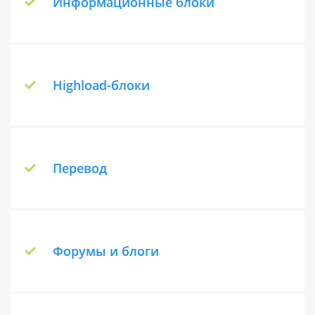
Информационные блоки
Подробнее о модуле
Предназначен для управления
блоками с различной информацией. С
помощью этого модуля происходит
Highload-блоки
добавление на сайт новостей, статей,
пресс-релизов, фотографий и т.д.
Обеспечивает работу с произвольными
Подробнее о модуле
наборами данных в условиях высоких
нагрузок. Создан на основе ORM с
Перевод
поддержкой NoSQL. Экономит время и
деньги для ресурсов с высокой
Служит для перевода
посещаемостью.
административного интерфейса
Подробнее о модуле
продукта, а также языковых сообщений
Форумы и блоги
системы на другие языки.
Подробнее о модуле
Сеть блогов и форумов - надежный
источник обратной связи от