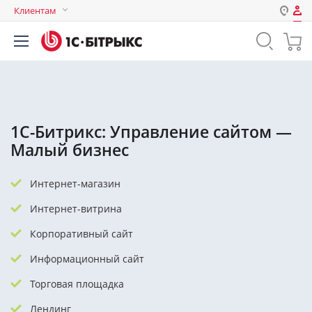
Клиентам
Авторизация
Россия
Нет аккаунта?
Зарегистрироваться
Казахстан
Беларусь
Логин
1С-Битрикс: Управление сайтом —
Малый бизнес
Пароль
Интернет-магазин
Запомнить меня на этом
Интернет-витрина
компьютере
Корпоративный сайт
Забыли свой пароль?
Информационный сайт
Торговая площадка
или войдите с помощью
Лендинг