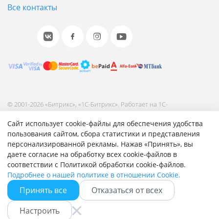
Все контакты
© 2001-2026 «Битрикс», «1С-Битрикс». Работает на 1С-
Битрикс: Управление сайтом.
Сайт использует cookie-файлы для обеспечения удобства
Согласие на обработку персональных данных
пользования сайтом, сбора статистики и представления
Отзыв согласия на обработку персональных данных
персонализированной рекламы. Нажав «Принять», вы
Политика обработки персональных данных
даете согласие на обработку всех cookie-файлов в
Соглашение об использовании сайта
соответствии с Политикой обработки cookie-файлов.
Подробнее о нашей политике в отношении Cookie.
Принять все
Отказаться от всех
Быстро с 1С-Битрикс
Настроить