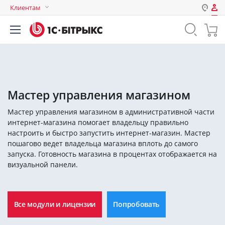
Клиентам
Авторизация
Россия
Нет аккаунта?
Зарегистрироваться
Казахстан
Беларусь
Логин
Мастер управления магазином
Мастер управления магазином в административной части
Пароль
интернет-магазина помогает владельцу правильно
настроить и быстро запустить интернет-магазин. Мастер
пошагово ведет владельца магазина вплоть до самого
Запомнить меня на этом
запуска. Готовность магазина в процентах отображается на
компьютере
визуальной панели.
Забыли свой пароль?
Все модули и лицензии
Попробовать
или войдите с помощью