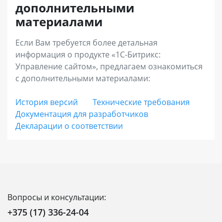
дополнительными
продаж электронных товаров, инструменты
совпадает со сроком исключительных прав на
материалами
увеличения среднего чека (наборы и
программный продукт (по статье 988 ГК РБ).
комплекты), запустить программу лояльности
Если Вам требуется более детальная
информация о продукте «1С-Битрикс:
и аффилиатские программы, использовать
Управление сайтом», предлагаем ознакомиться
расширенную отчетность.
с дополнительными материалами:
«Энтерпрайз»
– лицензия с максимальной
История версий
Технические требования
Документация для разработчиков
функциональностью для средних и крупных
Декларации о соответствии
интернет-магазинов, региональных и
федеральных сетей. Позволяет выстраивать
онлайн-продажи во всех каналах присутствия
с единым центром управления,
масштабировать бизнес без ограничений,
Вопросы и консультации:
встраивать интернет-магазин в
+375 (17) 336-24-04
инфраструктуру компании для лучшей