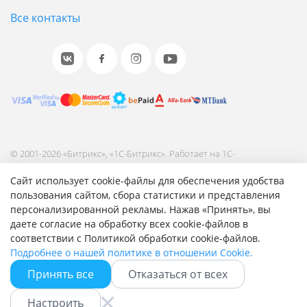
интеграции и наивысшего качества сервиса.
Все контакты
Энтерпрайз - это высокопроизводительное и
отказоустойчивое решение для работы
онлайн-бизнеса 24/7 с VIP-поддержкой от 1С-
Битрикс.
Оцените свои потребности и выбирайте
© 2001-2026 «Битрикс», «1С-Битрикс». Работает на 1С-
лицензию с необходимыми параметрами.
Битрикс: Управление сайтом.
Сайт использует cookie-файлы для обеспечения удобства
Согласие на обработку персональных данных
пользования сайтом, сбора статистики и представления
Если вы сомневаетесь в том, какую лицензию
Отзыв согласия на обработку персональных данных
персонализированной рекламы. Нажав «Принять», вы
вам выбрать – обращайтесь к нашим
Политика обработки персональных данных
даете согласие на обработку всех cookie-файлов в
Соглашение об использовании сайта
соответствии с Политикой обработки cookie-файлов.
партнерам. Они всегда будут рады помочь
Подробнее о нашей политике в отношении Cookie.
вам сделать правильный выбор:
Принять все
Отказаться от всех
- Вы можете выбрать партнера
Быстро с 1С-Битрикс
Настроить
самостоятельно из
списка
.