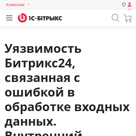
Клиентам
Авторизация
Россия
Нет аккаунта?
Зарегистрироваться
Казахстан
Беларусь
Уязвимость
Логин
Битрикс24,
Пароль
связанная с
ошибкой в
Запомнить меня на этом
компьютере
обработке входных
Забыли свой пароль?
данных.
Внутренний
или войдите с помощью