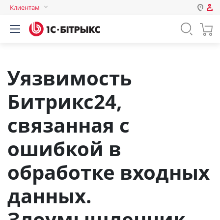
Клиентам
Авторизация
Россия
Нет аккаунта?
Зарегистрироваться
Казахстан
Беларусь
Уязвимость
Логин
Битрикс24,
Пароль
связанная с
ошибкой в
Запомнить меня на этом
компьютере
обработке входных
Забыли свой пароль?
данных.
Злоумышленник
или войдите с помощью