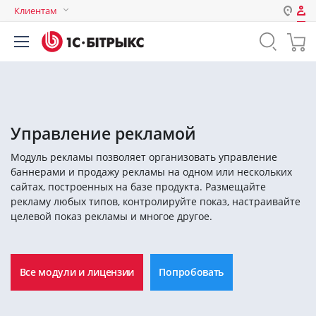
Клиентам
Авторизация
Россия
Нет аккаунта?
Зарегистрироваться
Казахстан
Беларусь
Логин
Управление рекламой
Модуль рекламы позволяет организовать управление
Пароль
баннерами и продажу рекламы на одном или нескольких
сайтах, построенных на базе продукта. Размещайте
рекламу любых типов, контролируйте показ, настраивайте
Запомнить меня на этом
целевой показ рекламы и многое другое.
компьютере
Забыли свой пароль?
Все модули и лицензии
Попробовать
или войдите с помощью