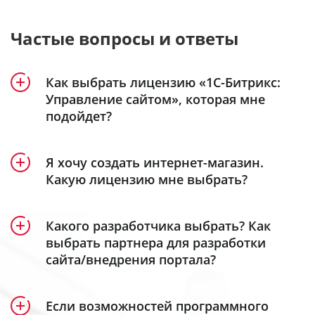
Частые вопросы и ответы
Как выбрать лицензию «1С-Битрикс:
Управление сайтом», которая мне
подойдет?
Продукт «1С-Битрикс: Управление сайтом»
Я хочу создать интернет-магазин.
включает 5 лицензий – «Старт», «Стандарт»,
Какую лицензию мне выбрать?
«Малый бизнес», «Бизнес» и «Энтерпрайз».
Создание интерет-магазина доступно в
Посмотрите удобную детальную
лицензиях
«Малый бизнес»
,
«Бизнес»
таблицу
и
Какого разработчика выбрать? Как
сравнения лицензий
«Энтерпрайз»
.
, в которой наглядно
выбрать партнера для разработки
сайта/внедрения портала?
представлен функционал каждой из них.
Кроме того, специально для самых
функциональных интернет-магазинов мы
Все зависит от ваших задач и требований. Мы
Общие сведения:
разработали собственную
eCommerce-
Если возможностей программного