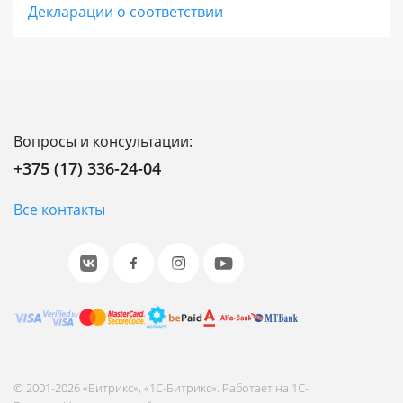
Декларации о соответствии
интернет-магазинов, региональных и
федеральных сетей. Позволяет выстраивать
онлайн-продажи во всех каналах присутствия
с единым центром управления,
масштабировать бизнес без ограничений,
Вопросы и консультации:
встраивать интернет-магазин в
+375 (17) 336-24-04
инфраструктуру компании для лучшей
интеграции и наивысшего качества сервиса.
Все контакты
Энтерпрайз - это высокопроизводительное и
отказоустойчивое решение для работы
онлайн-бизнеса 24/7 с VIP-поддержкой от 1С-
Битрикс.
Оцените свои потребности и выбирайте
© 2001-2026 «Битрикс», «1С-Битрикс». Работает на 1С-
лицензию с необходимыми параметрами.