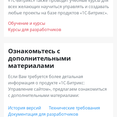
«1С-Битрикс» также проводит учебные курсы для
года с момента покупки.
пользователем) и не учитывается в
всех желающих научиться управлять и создавать
«Бизнес»
– лицензия для интернет-магазинов
любые проекты на базе продуктов «1С-Битрикс».
бухгалтерском учете. Ее назначение –
с дополнительными возможностями развития
подтверждение правомерности
Обучение и курсы
онлайн-продаж, повышения конверсии и
использования программного продукта
Курсы для разработчиков
доходности. В дополнение к преимуществам
клиентом по истечению годичного периода.
лицензии «Малый бизнес», вы получите
Ознакомьтесь с
возможность построения дилерских продаж,
Срок действия Ограниченной лицензии
дополнительными
продаж электронных товаров, инструменты
совпадает со сроком исключительных прав на
материалами
увеличения среднего чека (наборы и
программный продукт (по статье 988 ГК РБ).
комплекты), запустить программу лояльности
Если Вам требуется более детальная
информация о продукте «1С-Битрикс:
и аффилиатские программы, использовать
Управление сайтом», предлагаем ознакомиться
расширенную отчетность.
с дополнительными материалами:
«Энтерпрайз»
– лицензия с максимальной
История версий
Технические требования
Документация для разработчиков
функциональностью для средних и крупных