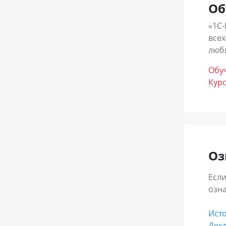
- В
Об
- О
«1С-
всех
любы
Обу
Кур
Оз
Если
озн
Ист
Декл