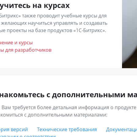
ы можете выбрать партнера самостоятельно из
списка
.
учитесь на курсах
ставить
заявку
на нашем сайте и выбрать из тех, кто откли
Битрикс» также проводит учебные курсы для
 желающих научиться управлять и создавать
е проекты на базе продуктов «1С-Битрикс».
чение и курсы
сы для разработчиков
накомьтесь с дополнительными м
 Вам требуется более детальная информация о продукте
акомиться с дополнительными материалами:
ория версий
Технические требования
Документаци
арации о соответствии