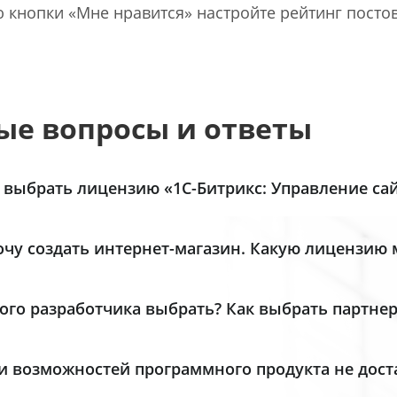
кнопки «Мне нравится» настройте рейтинг постов
ые вопросы и ответы
 выбрать лицензию «1С-Битрикс: Управление сай
дукт «1С-Битрикс: Управление сайтом» включает 5 лиценз
очу создать интернет-магазин. Какую лицензию
терпрайз». Посмотрите удобную детальную
таблицу сра
дание интерет-магазина доступно в лицензиях
«Малый 
кционал каждой из них.
ме того, специально для самых функциональных интерн
ого разработчика выбрать? Как выбрать партнер
mmerce-платформу
для продаж в интернете, объединя
ие сведения:
итрикс24.
 зависит от ваших задач и требований. Мы предлагаем н
и возможностей программного продукта не доста
а: