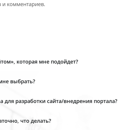
 и комментариев.
том», которая мне подойдет?
ий – «Старт», «Стандарт», «Малый бизнес», «Бизнес» и
 мне выбрать?
внения лицензий
, в которой наглядно представлен
бизнес»
,
«Бизнес»
и
«Энтерпрайз»
.
ет-магазинов мы разработали собственную
а для разработки сайта/внедрения портала?
ющую возможности «1С-Битрикс: Управление сайтом»
есколько вариантов поиска партнера для создания
точно, что делать?