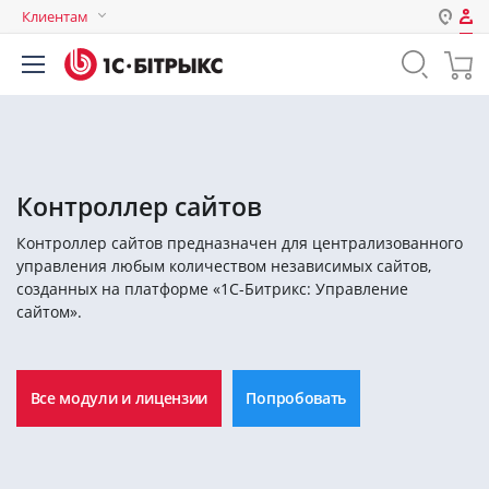
Клиентам
Авторизация
Россия
Нет аккаунта?
Зарегистрироваться
Казахстан
Беларусь
Логин
Контроллер сайтов
Контроллер сайтов предназначен для централизованного
Пароль
управления любым количеством независимых сайтов,
созданных на платформе «1С-Битрикс: Управление
сайтом».
Запомнить меня на этом
компьютере
Забыли свой пароль?
Все модули и лицензии
Попробовать
или войдите с помощью