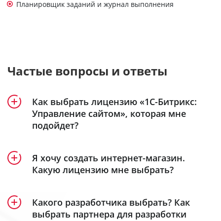
Планировщик заданий и журнал выполнения
Частые вопросы и ответы
Как выбрать лицензию «1С-Битрикс:
Управление сайтом», которая мне
подойдет?
Продукт «1С-Битрикс: Управление сайтом»
Я хочу создать интернет-магазин.
включает 5 лицензий – «Старт», «Стандарт»,
Какую лицензию мне выбрать?
«Малый бизнес», «Бизнес» и «Энтерпрайз».
Создание интерет-магазина доступно в
Посмотрите удобную детальную
лицензиях
«Малый бизнес»
,
«Бизнес»
таблицу
и
Какого разработчика выбрать? Как
сравнения лицензий
«Энтерпрайз»
.
, в которой наглядно
выбрать партнера для разработки