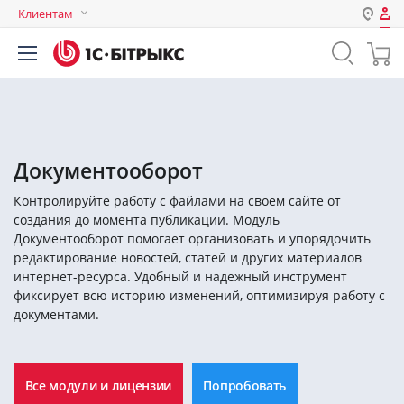
Клиентам
Авторизация
Россия
Нет аккаунта?
Зарегистрироваться
Казахстан
Беларусь
Логин
Документооборот
Контролируйте работу с файлами на своем сайте от
Пароль
создания до момента публикации. Модуль
Документооборот помогает организовать и упорядочить
редактирование новостей, статей и других материалов
Запомнить меня на этом
интернет-ресурса. Удобный и надежный инструмент
компьютере
фиксирует всю историю изменений, оптимизируя работу с
Забыли свой пароль?
документами.
Все модули и лицензии
Попробовать
или войдите с помощью