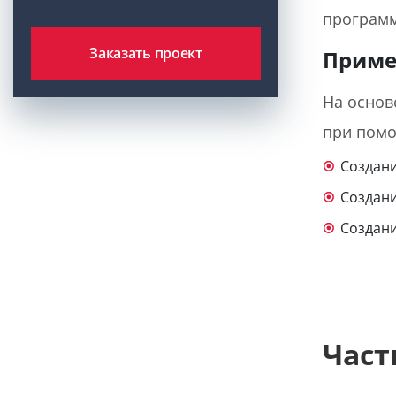
программ
Заказать проект
Приме
На основ
при помощ
Создани
Создани
Создан
Част