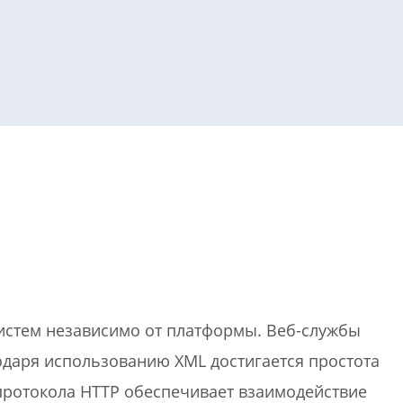
или войдите с помощью
истем независимо от платформы. Веб-службы
одаря использованию XML достигается простота
-протокола HTTP обеспечивает взаимодействие