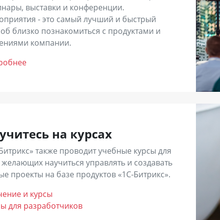
нары, выставки и конференции.
раструктуру компании для лучшей интеграции и наивысше
оприятия - это самый лучший и быстрый
окопроизводительное и отказоустойчивое решение для р
об близко познакомиться с продуктами и
рикс.
ениями компании.
робнее
ните свои потребности и выбирайте лицензию с необх
и вы сомневаетесь в том, какую лицензию вам выбрать –
ы помочь вам сделать правильный выбор:
ы можете выбрать партнера самостоятельно из
списка
.
учитесь на курсах
ставить
заявку
на нашем сайте и выбрать из тех, кто откли
Битрикс» также проводит учебные курсы для
 желающих научиться управлять и создавать
е проекты на базе продуктов «1С-Битрикс».
чение и курсы
сы для разработчиков